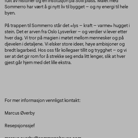
fullt av historier og en institusjon på Solli plass. Målet med
Sommerro har vært å gi nytt liv til bygget – og ny energi til hele
byen.
På trappen til Sommerro står det «lys – kraft – varme» hugget i
stein. Det er arven fra Oslo Lysverker – og verdier vi lever etter
hver dag. Vi tror på magien i møtet mellom mennesker og på
djevelen i detaljene. Vi elsker store ideer, høye ambisjoner og
bredt lagarbeid. Hos oss får kollegaer tillit og trygghet – og vi
ser at det gir rom for å strekke seg enda litt lenger, slik at hver
gjest går hjem med det lille ekstra.
For mer informasjon vennligst kontakt:
Marcus Øverby
Resepsjonssjef