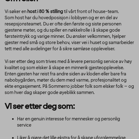
Vi søker en
host i 80 % stilling
til vårt front of house-team.
Som host har du hovedposisjon i lobbyen og er en del av
resepsjonsteamet. Du er ofte den første og siste personen
gjestene møter, og du spiller en nøkkelrolle i å skape gode
førsteintrykk og varige minner. Du ønsker velkommen, hjelper
gjester med små og store behov, viser vei i huset og samarbeider
tett med alle avdelinger for å sikre sømløse opplevelser.
Vi ser etter deg som trives med å levere personlig service av høy
kvalitet og som elsker å skape en minnerik gjesteopplevelse.
Enten gjesten har reist fra andre siden av kloden eller bare fra
nabobygården, møter du dem med varme, profesjonalitet og
ekte engasjement. På Sommerro jobber folk som elsker folk – og
som hver dag skaper gode øyeblikk sammen.
Vi ser etter deg som:
Har en genuin interesse for mennesker og personlig
service
Liker å gjøre det lille ekstra for å skape uforglemmelige