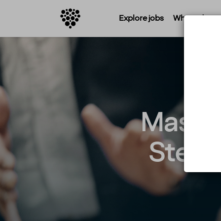
Explore jobs
Where do you 
Massör
Stenu