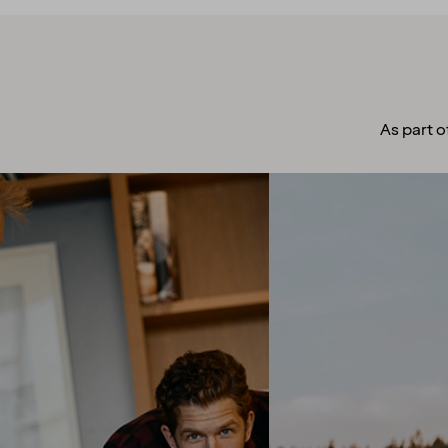
As part o
A culture to
cherish
Our people always make
guests their top priority! Our
warm and welcoming
atmosphere creates the
right setting for you to