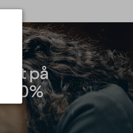
nist på
at 60%