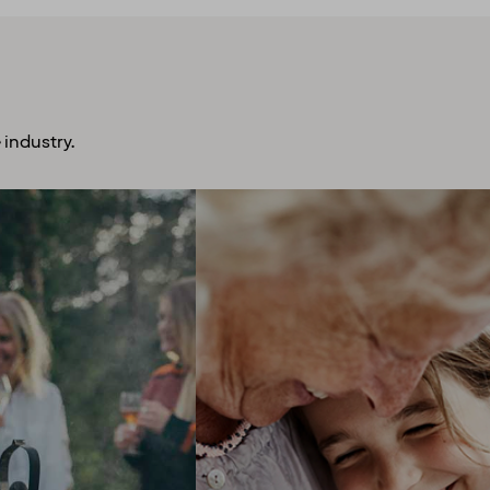
 industry.
plore more
Open mind, open
urage you to get out
lore all that life has
hearts
r! So, we always give