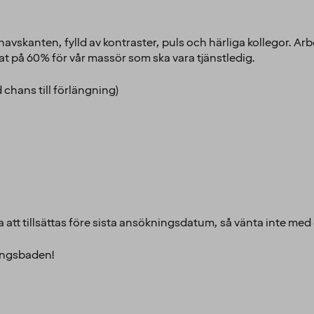
havskanten, fylld av kontraster, puls och härliga kollegor. Arb
iat på 60% för vår massör som ska vara tjänstledig.
 chans till förlängning)
 att tillsättas före sista ansökningsdatum, så vänta inte med
nungsbaden!