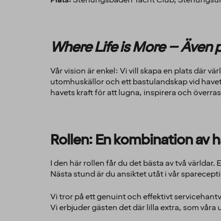
Plats:
Stenungsbaden Yacht Club, Stenungsu
Where Life is More – Även 
Vår vision är enkel: Vi vill skapa en plats där v
utomhuskällor och ett bastulandskap vid havet ti
havets kraft för att lugna, inspirera och överra
Rollen: En kombination av 
I den här rollen får du det bästa av två världa
Nästa stund är du ansiktet utåt i vår sparecept
Vi tror på ett genuint och effektivt servicehant
Vi erbjuder gästen det där lilla extra, som våra