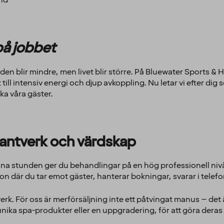
nd
på jobbet
ärlden blir mindre, men livet blir större. På Bluewater Sports & 
ll intensiv energi och djup avkoppling. Nu letar vi efter dig so
ska våra gäster.
hantverk och värdskap
r. Ena stunden ger du behandlingar på en hög professionell ni
ion där du tar emot gäster, hanterar bokningar, svarar i telef
verk. För oss är merförsäljning inte ett påtvingat manus – det 
 unika spa-produkter eller en uppgradering, för att göra deras 