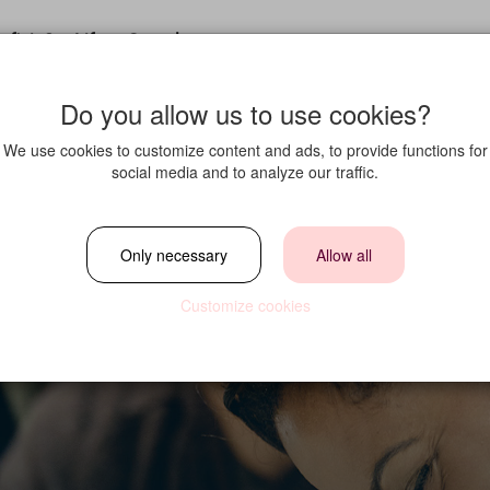
fit in?
Life at Strawberry
Do you allow us to use cookies?
We use cookies to customize content and ads, to provide functions for
social media and to analyze our traffic.
 och spareceptio
Only necessary
Allow all
Customize cookies
ngsbaden, vikari