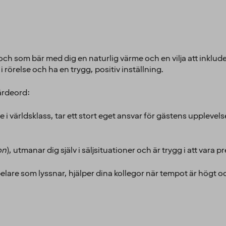
ch som bär med dig en naturlig värme och en vilja att inklude
rörelse och ha en trygg, positiv inställning.
ärdeord:
e i världsklass, tar ett stort eget ansvar för gästens upplevel
on
), utmanar dig själv i säljsituationer och är trygg i att vara p
lare som lyssnar, hjälper dina kollegor när tempot är högt och