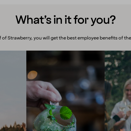
What’s in it for you?
f of Strawberry, you will get the best employee benefits of the
Room to grow
Ex
With more than 200 hotels
We enco
across the Nordics, we offer
and exp
you endless opportunities
to offe
for career progression!