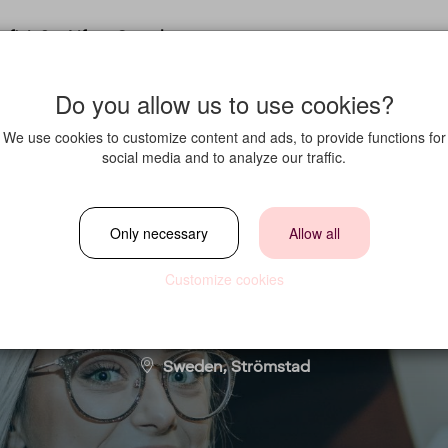
fit in?
Life at Strawberry
Do you allow us to use cookies?
We use cookies to customize content and ads, to provide functions for
social media and to analyze our traffic.
& Konferensvärd/v
Only necessary
Allow all
Customize cookies
Location
Sweden, Strömstad