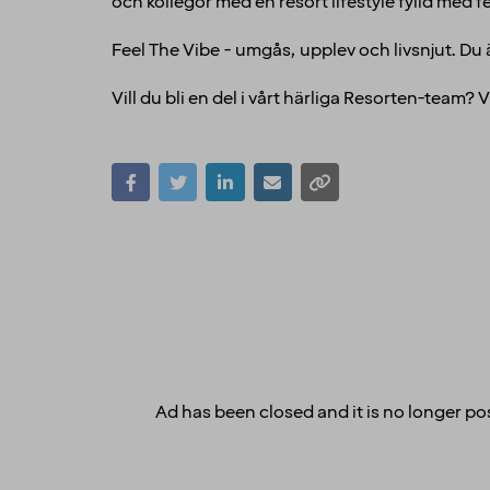
och kollegor med en resort lifestyle fylld med f
Feel The Vibe - umgås, upplev och livsnjut. Du 
Vill du bli en del i vårt härliga Resorten-team?
Ad has been closed and it is no longer pos