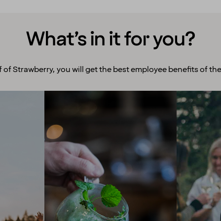
What’s in it for you?
f of Strawberry, you will get the best employee benefits of the
Room to grow
Ex
With more than 200 hotels
We enco
across the Nordics, we offer
and exp
you endless opportunities
to offe