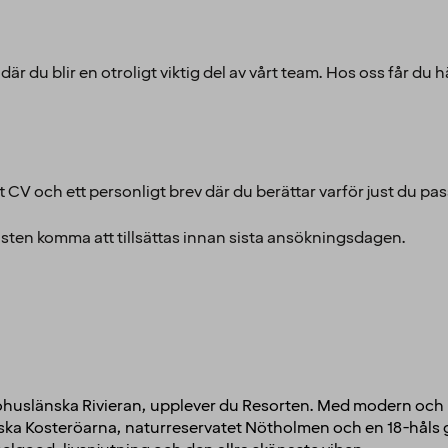
är du blir en otroligt viktig del av vårt team. Hos oss får du
CV och ett personligt brev där du berättar varför just du pass
sten komma att tillsättas innan sista ansökningsdagen.
huslänska Rivieran, upplever du Resorten. Med modern och in
ka Kosteröarna, naturreservatet Nötholmen och en 18-håls gol