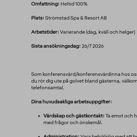
Omfattning:
Heltid 100%
Plats:
Strömstad Spa & Resort AB
Arbetstider:
Varierande (dag, kväll och helger)
Sista ansökningsdag:
26/7 2026
Som konferensvärd/konferensvärdinna hos oss har
du rör dig ute på golvet bland gästerna, välko
telefonsamtal.
Dina huvudsakliga arbetsuppgifter:
Värdskap och gästkontakt:
Ta emot och hä
med frågor och önskemål.
Administration:
Vara behjälplig med att b