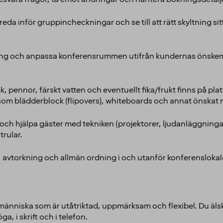
eda inför gruppincheckningar och se till att rätt skyltning si
ng och anpassa konferensrummen utifrån kundernas önskemål (t
ock, pennor, färskt vatten och eventuellt fika/frukt finns på plats
som blädderblock (flipovers), whiteboards och annat önskat m
 och hjälpa gäster med tekniken (projektorer, ljudanläggni
trular.
 avtorkning och allmän ordning i och utanför konferenslokal
vicemänniska som är utåtriktad, uppmärksam och flexibel. Du ä
, i skrift och i telefon.