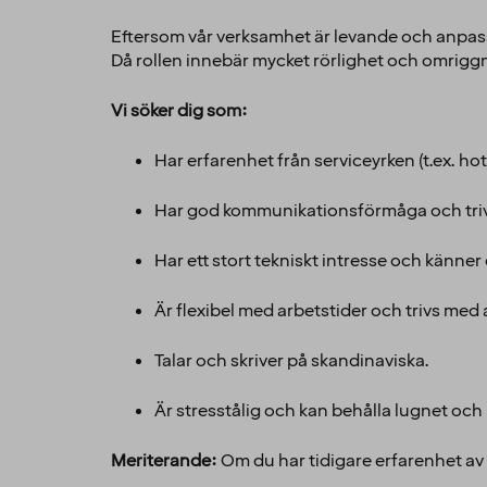
Eftersom vår verksamhet är levande och anpassa
Då rollen innebär mycket rörlighet och omriggni
Vi söker dig som:
Har erfarenhet från serviceyrken (t.ex. hot
Har god kommunikationsförmåga och trivs
Har ett stort tekniskt intresse och känner
Är flexibel med arbetstider och trivs med 
Talar och skriver på skandinaviska.
Är stresstålig och kan behålla lugnet och
Meriterande:
Om du har tidigare erfarenhet av 