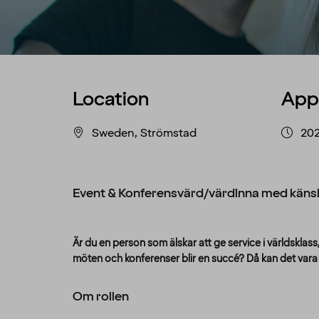
Location
App
Sweden, Strömstad
20
Event & Konferensvärd/värdinna med känsla
Är du en person som älskar att ge service i världsklass, h
möten och konferenser blir en succé? Då kan det vara 
Om rollen