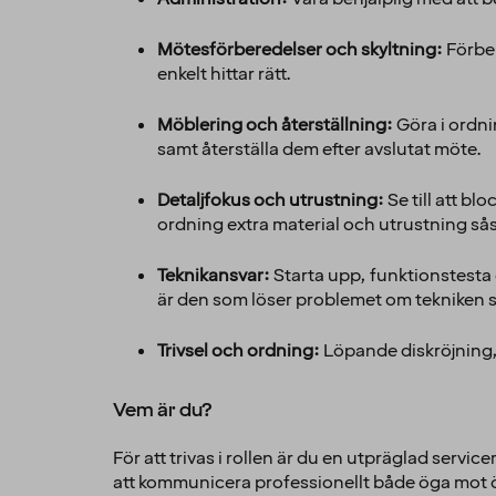
Mötesförberedelser och skyltning:
Förber
enkelt hittar rätt.
Möblering och återställning:
Göra i ordni
samt återställa dem efter avslutat möte.
Detaljfokus och utrustning:
Se till att bl
ordning extra material och utrustning så
Teknikansvar:
Starta upp, funktionstesta
är den som löser problemet om tekniken s
Trivsel och ordning:
Löpande diskröjning,
Vem är du?
För att trivas i rollen är du en utpräglad ser
att kommunicera professionellt både öga mot öga