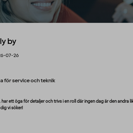
ly by
26-07-26
 för service och teknik
ar ett öga för detaljer och trivs i en roll där ingen dag är den andra lik?
dig vi söker!