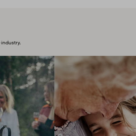
 industry.
plore more
Open mind, open
urage you to get out
lore all that life has
hearts
r! So, we always give