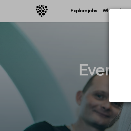
Explore jobs
Where do you 
Event 