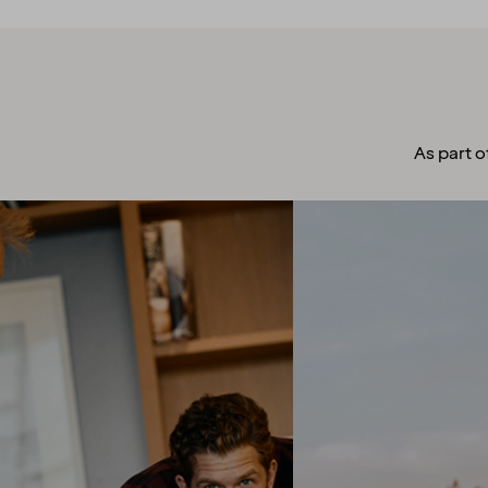
As part o
A culture to
cherish
Our people always make
guests their top priority! Our
warm and welcoming
atmosphere creates the
right setting for you to