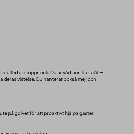
lltid är i toppskick. Du är vårt ansikte utåt –
a deras vistelse. Du hanterar också mejl och
e på golvet för att proaktivt hjälpa gäster
 via mejl och telefon.