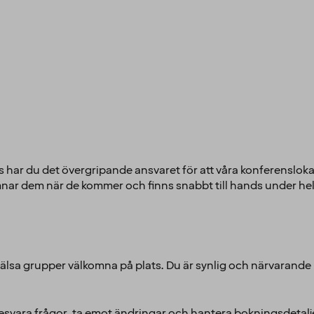
 du det övergripande ansvaret för att våra konferenslokaler a
mnar dem när de kommer och finns snabbt till hands under hel
lsa grupper välkomna på plats. Du är synlig och närvarande ut
esvara frågor, ta emot ändringar och hantera bokningsdetaljer