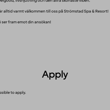
eelgood, livsnjutning och den allra skönaste viben.
är alltid varmt välkommen till oss på Strömstad Spa & Resort!
 Vi ser fram emot din ansökan!
Apply
sible to apply.