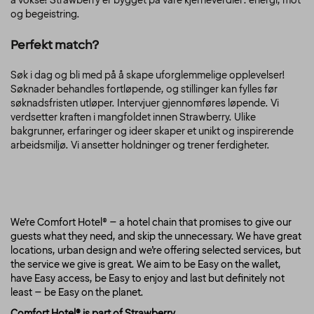
å vokse! Strawberry er bygget på våre kjerneverdier: energi, mot
og begeistring.
Perfekt match?
Søk i dag og bli med på å skape uforglemmelige opplevelser!
Søknader behandles fortløpende, og stillinger kan fylles før
søknadsfristen utløper. Intervjuer gjennomføres løpende. Vi
verdsetter kraften i mangfoldet innen Strawberry. Ulike
bakgrunner, erfaringer og ideer skaper et unikt og inspirerende
arbeidsmiljø. Vi ansetter holdninger og trener ferdigheter.
We’re Comfort Hotel® – a hotel chain that promises to give our
guests what they need, and skip the unnecessary. We have great
locations, urban design and we’re offering selected services, but
the service we give is great. We aim to be Easy on the wallet,
have Easy access, be Easy to enjoy and last but definitely not
least – be Easy on the planet.
Comfort Hotel® is part of Strawberry.