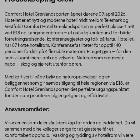
Comfort Hotel Grenlandsporten åpnet dørene 09.april 2026.
Hotellet er et nytt og moderne hotell midt mellom Telemark og
Vestfold! Comfort Hotel Grenlandsporten er perfekt plassert rett
ved E18 og Langangenbroen – et naturlig knutepunkt for både
forretningsreisende, konferansegjester og folk på farta. Hotellet
har 87 flotte hotellrom. Konferansefasiliteter for opptil 140
personer fordelt på 4 fleksible møterom. Et eget gym – for den
som vil kombinere jobb og velvære. Naturen som nærmeste
nabo – skog og sjø rett utenfor døren.
Med kort vei til både byliv og naturopplevelser, og en
beliggenhet som gir sømløs tilgang til hele regionen via E18, er
Comfort Hotel Grenlandsporten det perfekte utgangspunktet
for den som prioriterer tilgjengelighet og effektivitet.
Ansvarsområder:
Vi søker en som deler vår lidenskap for orden og ryddighet. Du vil
sammen med dine kolleger sørge for at gjestene får et
komfortabelt opphold. Vasking og rydding av hotellrom vil være