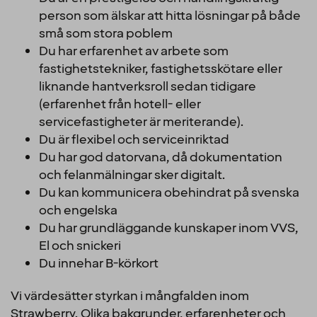
person som älskar att hitta lösningar på både
små som stora poblem
Du har erfarenhet av arbete som
fastighetstekniker, fastighetsskötare eller
liknande hantverksroll sedan tidigare
(erfarenhet från hotell- eller
servicefastigheter är meriterande).
Du är flexibel och serviceinriktad
Du har god datorvana, då dokumentation
och felanmälningar sker digitalt.
Du kan kommunicera obehindrat på svenska
och engelska
Du har grundläggande kunskaper inom VVS,
El och snickeri
Du innehar B-körkort
Vi värdesätter styrkan i mångfalden inom
Strawberry. Olika bakgrunder, erfarenheter och