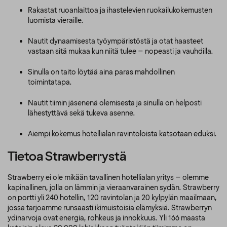
Rakastat ruoanlaittoa ja ihastelevien ruokailukokemusten
luomista vieraille.
Nautit dynaamisesta työympäristöstä ja otat haasteet
vastaan sitä mukaa kun niitä tulee – nopeasti ja vauhdilla.
Sinulla on taito löytää aina paras mahdollinen
toimintatapa.
Nautit tiimin jäsenenä olemisesta ja sinulla on helposti
lähestyttävä sekä tukeva asenne.
Aiempi kokemus hotellialan ravintoloista katsotaan eduksi.
Tietoa Strawberrystä
Strawberry ei ole mikään tavallinen hotellialan yritys – olemme
kapinallinen, jolla on lämmin ja vieraanvarainen sydän. Strawberry
on portti yli 240 hotellin, 120 ravintolan ja 20 kylpylän maailmaan,
jossa tarjoamme runsaasti ikimuistoisia elämyksiä. Strawberryn
ydinarvoja ovat energia, rohkeus ja innokkuus. Yli 166 maasta