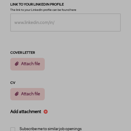
LINK TO YOUR LINKEDIN PROFILE
The link to your LinkedIn profile can be found
here
COVER LETTER
Attach file
CV
Attach file
Add attachment
Subscribe me to similar job openings