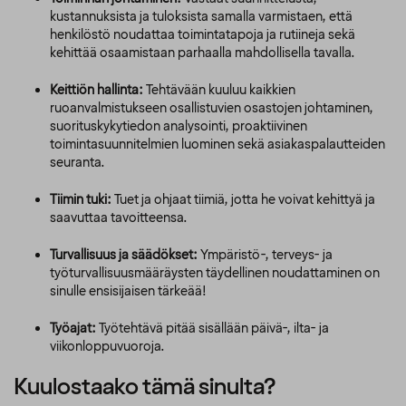
kustannuksista ja tuloksista samalla varmistaen, että
henkilöstö noudattaa toimintatapoja ja rutiineja sekä
kehittää osaamistaan parhaalla mahdollisella tavalla.
Keittiön hallinta:
Tehtävään kuuluu kaikkien
ruoanvalmistukseen osallistuvien osastojen johtaminen,
suorituskykytiedon analysointi, proaktiivinen
toimintasuunnitelmien luominen sekä asiakaspalautteiden
seuranta.
Tiimin tuki:
Tuet ja ohjaat tiimiä, jotta he voivat kehittyä ja
saavuttaa tavoitteensa.
Turvallisuus ja säädökset:
Ympäristö-, terveys- ja
työturvallisuusmääräysten täydellinen noudattaminen on
sinulle ensisijaisen tärkeää!
Työajat:
Työtehtävä pitää sisällään päivä-, ilta- ja
viikonloppuvuoroja.
Kuulostaako tämä sinulta?