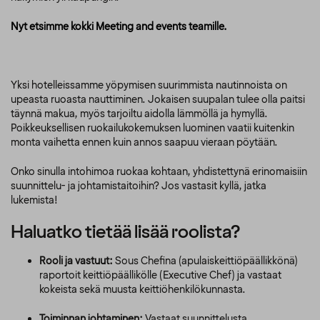
Nyt etsimme kokki Meeting and events teamille.
Yksi hotelleissamme yöpymisen suurimmista nautinnoista on
upeasta ruoasta nauttiminen. Jokaisen suupalan tulee olla paitsi
täynnä makua, myös tarjoiltu aidolla lämmöllä ja hymyllä.
Poikkeuksellisen ruokailukokemuksen luominen vaatii kuitenkin
monta vaihetta ennen kuin annos saapuu vieraan pöytään.
Onko sinulla intohimoa ruokaa kohtaan, yhdistettynä erinomaisiin
suunnittelu- ja johtamistaitoihin? Jos vastasit kyllä, jatka
lukemista!
Haluatko tietää lisää roolista?
Rooli ja vastuut:
Sous Chefina (apulaiskeittiöpäällikkönä)
raportoit keittiöpäällikölle (Executive Chef) ja vastaat
kokeista sekä muusta keittiöhenkilökunnasta.
Toiminnan johtaminen:
Vastaat suunnittelusta,