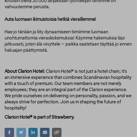
kotoisin oleva 20 000 lahjakkaan työntekijän tiimimme on
vahvuutemme perusta.
Auta luomaan ikimuistoisia hetkiä vieraillemme!
Hae jo tänään ja liity dynaamiseen tiimiimme luomaan
unohtumattomia vieraskokemuksia! Käymme hakemuksia läpi
jatkuvasti, joten älä viivyttele – paikka saatetaan täyttää jo ennen
hakuajan päättymistä.
About Clarion Hotel:
Clarion Hotel® is not just a hotel chain; it's
an immersive experience that combines Scandinavian hospitality
with a touch of premium. Our team members are not merely
employees; they are an integral part of the Clarion experience.
We pride ourselves on delivering on personality, passion, and we
always strive for perfection. Join us in shaping the future of
hospitality!
Clarion Hotel® is part of Strawberry.