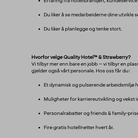
Erfaring fra hotellbransjen, kundeservice 
Du liker å se medarbeiderne dine utvikle 
Du liker å planlegge og tenke stort.
Hvorfor velge Quality Hotel™ & Strawberry?
Vi tilbyr mer enn bare en jobb – vi tilbyr en pl
gjelder også vårt personale. Hos oss får du:
Et dynamisk og pulserende arbeidsmiljø hv
Muligheter for karriereutvikling og vekst
Personalrabatter og friends & family-prise
Fire gratis hotellnetter hvert år.