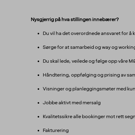
Nysgjerrig på hva stillingen innebærer?
Du vil ha det overordnede ansvaret for 
Sørge for at samarbeid og way og working
Du skal lede, veilede og følge opp våre M
Håndtering, oppfølging og prising av sa
Visninger og planleggingsmøter med ku
Jobbe aktivt med mersalg
Kvalitetssikre alle bookinger mot rett seg
Fakturering