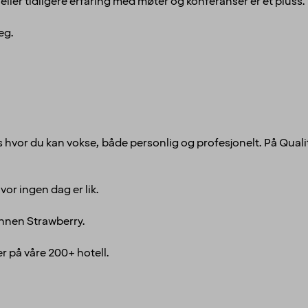
eller tidligere erfaring med møter og konferanser er et pluss.
seg.
ass hvor du kan vokse, både personlig og profesjonelt. På Quali
or ingen dag er lik.
 innen Strawberry.
r på våre 200+ hotell.