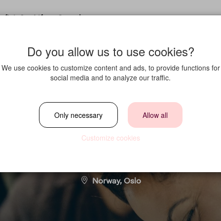
fit in?
Life at Strawberry
Do you allow us to use cookies?
We use cookies to customize content and ads, to provide functions for
social media and to analyze our traffic.
ger M&E Planning f
Only necessary
Allow all
Customize cookies
Location
Norway, Oslo