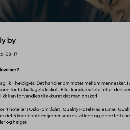
ly by
6-08-17
levelser?
g lik - heldigvis! Det handler om møter mellom mennesker. I d
n for fotballagets kickoff. Eller kanskje vi leter etter den pe
likk kan forvandles til akkurat det man ønsker!
for
4
hoteller i Oslo-området; Quality Hotel Hasle Linie, Quali
der det 5 koordinator-stjerner som du vil lede og jobbe tett s
der og helger.