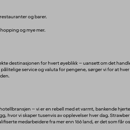
 restauranter og barer.
, shopping og mye mer.
kte destinasjonen for hvert øyeblikk – uansett om det handler
ålitelige service og valuta for pengene, sørger vi for at hve
rden.
i hotellbransjen – vi er en rebell med et varmt, bankende hjerte
gg, hvor vi skaper tusenvis av opplevelser hver dag. Strawber
ifiserte medarbeidere fra mer enn 166 land, er det som får oss