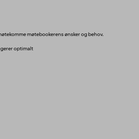
 å imøtekomme møtebookerens ønsker og behov.
ngerer optimalt