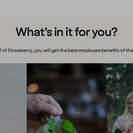
What’s in it for you?
f of Strawberry, you will get the best employee benefits of the
Room to grow
Ex
With more than 200 hotels
We enco
across the Nordics, we offer