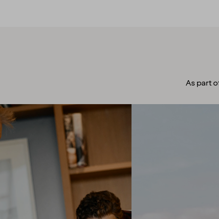
As part o
A culture to
cherish
Our people always make
guests their top priority! Our
warm and welcoming