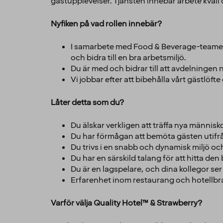
gästupplevelser. Tjänsten innebär arbete kväll 
Nyfiken på vad rollen innebär?
I samarbete med Food & Beverage-teamet är
och bidra till en bra arbetsmiljö.
Du är med och bidrar till att avdelningen 
Vi jobbar efter att bibehålla vårt gästlöf
Låter detta som du?
Du älskar verkligen att träffa nya människ
Du har förmågan att bemöta gästen utifrå
Du trivs i en snabb och dynamisk miljö oc
Du har en särskild talang för att hitta de
Du är en lagspelare, och dina kollegor ser
Erfarenhet inom restaurang och hotellbra
Varför välja Quality Hotel™ & Strawberry?