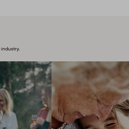
 industry.
plore more
Open mind, open
urage you to get out