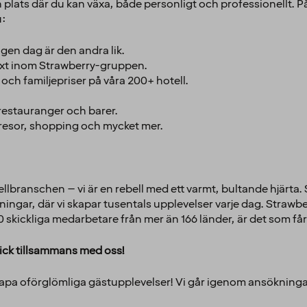
n plats där du kan växa, både personligt och professionellt. P
u:
gen dag är den andra lik.
lväxt inom Strawberry-gruppen.
ch familjepriser på våra 200+ hotell.
 restauranger och barer.
 resor, shopping och mycket mer.
ellbranschen – vi är en rebell med ett varmt, bultande hjärta. S
ingar, där vi skapar tusentals upplevelser varje dag. Strawb
skickliga medarbetare från mer än 166 länder, är det som får 
ick tillsammans med oss!
 skapa oförglömliga gästupplevelser! Vi går igenom ansökninga