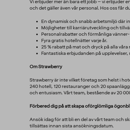
Vi erbjuder mer än bara ett jobb – vi erbjuder e
och det gäller även vår personal. Hos oss får d
En dynamisk och snabb arbetsmiljö där in
Möjligheter till karriärutveckling och til
Personalrabatter och förmånliga vänner- o
Fyra gratis hotellnätter varje år.
25 % rabatt på mat och dryck på alla våra
Fantastiska erbjudanden på upplevelser,
Om Strawberry
Strawberry är inte vilket företag som helst i hot
240 hotell, 120 restauranger och 20 spaanläggn
och entusiasm. Vårt team, bestående av 20 000 
Förbered dig på att skapa oförglömliga ögonbl
Ansök idag för att bli en del av vårt team och
tillsättas innan sista ansökningsdatum.