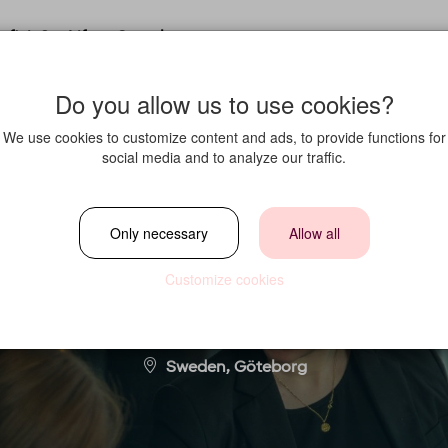
fit in?
Life at Strawberry
Do you allow us to use cookies?
We use cookies to customize content and ads, to provide functions for
social media and to analyze our traffic.
Servitör 80%
Only necessary
Allow all
Customize cookies
Location
Sweden, Göteborg