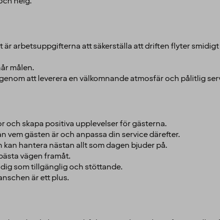
och helg.
 arbetsuppgifterna att säkerställa att driften flyter smidig
når målen.
te genom att leverera en välkomnande atmosfär och pålitlig ser
or och skapa positiva upplevelser för gästerna.
n vem gästen är och anpassa din service därefter.
h kan hantera nästan allt som dagen bjuder på.
n bästa vägen framåt.
 dig som tillgänglig och stöttande.
nschen är ett plus.