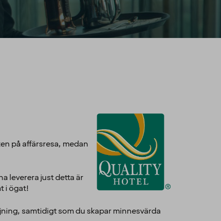
sten på affärsresa, medan
a leverera just detta är
t i ögat!
äljning, samtidigt som du skapar minnesvärda