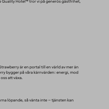
å Quality Hotel™ tror vi på generös gästfrihet,
trawberry är en portal till en värld av mer än
erry bygger på våra kärnvärden: energi, mod
oss att växa.
rna löpande, så vänta inte – tjänsten kan