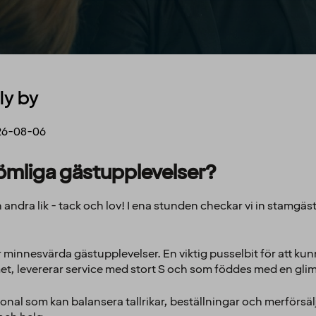
ly by
26-08-06
lömliga gästupplevelser?
andra lik - tack och lov! I ena stunden checkar vi in stamgä
.
 minnesvärda gästupplevelser. En viktig pusselbit för att kunn
t, levererar service med stort S och som föddes med en glim
onal som kan balansera tallrikar, beställningar och merförs