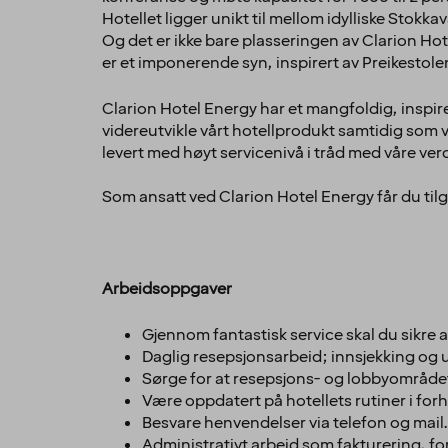
Hotellet ligger unikt til mellom idylliske Stok
Og det er ikke bare plasseringen av Clarion Hot
er et imponerende syn, inspirert av Preikestol
Clarion Hotel Energy har et mangfoldig, insp
videreutvikle vårt hotellprodukt samtidig som v
levert med høyt servicenivå i tråd med våre ver
Som ansatt ved Clarion Hotel Energy får du tilg
Arbeidsoppgaver
Gjennom fantastisk service skal du sikre at
Daglig resepsjonsarbeid; innsjekking og 
Sørge for at resepsjons- og lobbyområdet 
Være oppdatert på hotellets rutiner i forh
Besvare henvendelser via telefon og mail.
Administrativt arbeid som fakturering, 