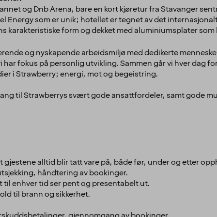
kavannet og Dnb Arena, bare en kort kjøretur fra Stavanger sen
el Energy som er unik; hotellet er tegnet av det internasjonal
ens karakteristiske form og dekket med aluminiumsplater som h
irerende og nyskapende arbeidsmiljø med dedikerte mennesker
i har fokus på personlig utvikling. Sammen går vi hver dag fo
dier i Strawberry; energi, mot og begeistring.
ang til Strawberrys svært gode ansattfordeler, samt gode muli
 gjestene alltid blir tatt vare på, både før, under og etter opp
utsjekking, håndtering av bookinger.
til enhver tid ser pent og presentabelt ut.
old til brann og sikkerhet.
forskuddsbetalinger, gjennomgang av bookinger.