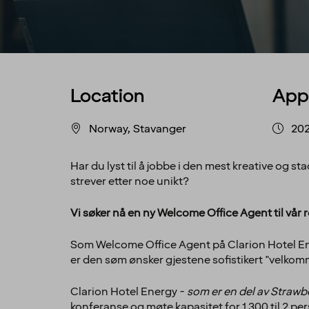
Location
App
Norway, Stavanger
202
Har du lyst til å jobbe i den mest kreative og 
strever etter noe unikt?
Vi søker nå en ny Welcome Office Agent til vår 
Som Welcome Office Agent på Clarion Hotel En
er den søm ønsker gjestene sofistikert "velkom
Clarion Hotel Energy -
som er en del av Strawbe
konferanse og møte kapasitet for 1 300 til 2 pe