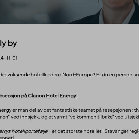
ly by
4-11-01
stadig voksende hotellkjeden i Nord-Europa? Er du en person so
resepsjon på Clarion Hotel Energy!
ergy er man del av det fantastiske teamet på resepsjonen; t
men" ved innsjekk, og et varmt "velkommen tilbake" ved utsjek
rrys hotellportefølje
- er det største hotellet i Stavanger r
rsoner!