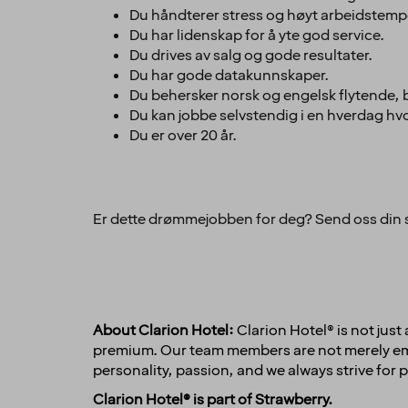
Du håndterer stress og høyt arbeidstemp
Du har lidenskap for å yte god service.
Du drives av salg og gode resultater.
Du har gode datakunnskaper.
Du behersker norsk og engelsk flytende, b
Du kan jobbe selvstendig i en hverdag hv
Du er over 20 år.
Er dette drømmejobben for deg? Send oss din 
About Clarion Hotel:
Clarion Hotel® is not jus
premium. Our team members are not merely empl
personality, passion, and we always strive for p
Clarion Hotel® is part of Strawberry.