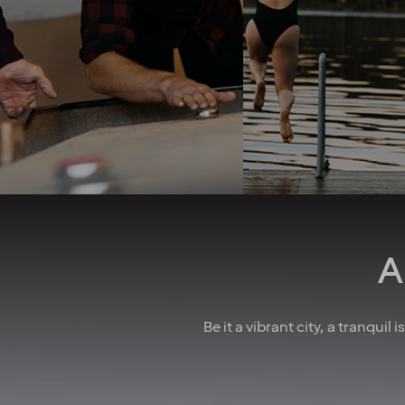
best way you see fit. A strong
into consideration. 
team spirit and family-
good job security 
feeling foster a culture of
collective agreeme
collaboration. And when
insurances, as well
there’s something to
parental leave, holid
celebrate, we make sure to
wellness allowa
have some fun! In larger
attractive pension 
cities, we also regularly host
competitive salarie
after-work events to allow
there for you
colleagues to mingle. How
do we achieve all this you
may wonder? We believe it’s
down to the fact that we’re a
A
diverse crowd full of energy,
courage and enthusiasm.
That’s how we create
extraordinary experiences
Be it a vibrant city, a tranquil
every single day!