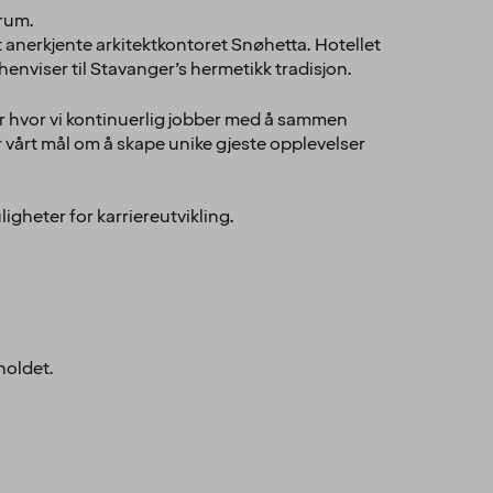
trum.
t anerkjente arkitektkontoret Snøhetta. Hotellet
enviser til Stavanger’s hermetikk tradisjon.
 hvor vi kontinuerlig jobber med å sammen
r vårt mål om å skape unike gjeste opplevelser
gheter for karriereutvikling.
holdet.