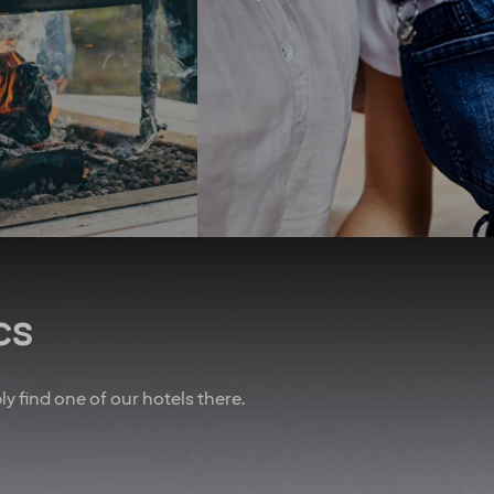
ights at our hotels
first zero-energy hotel in the
ear* To remind you
Nordics. We seek to use
w important you are,
organic produce and have
lways do our best to
championed the elimination
you an upgrade! And
of unsustainable palm oil.
 of that, we’ve also
We promote equal rights
nered with other
above all and are proud
es to give you sweet
sponsors of Pride.
n air travel, charter
Regardless of your ethnicity,
, car rental and lots
gender, religious beliefs,
more.
disabilities or age - our
doors are always open.
u are employed on a
t for at least 20% of
cs
time working hours.
bly find one of our hotels there.