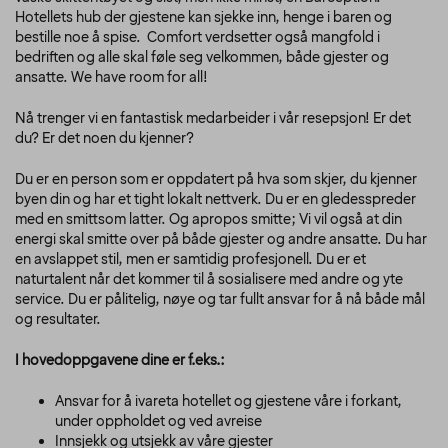
Hotellets hub der gjestene kan sjekke inn, henge i baren og
bestille noe å spise. Comfort verdsetter også mangfold i
bedriften og alle skal føle seg velkommen, både gjester og
ansatte. We have room for all!
Nå trenger vi en fantastisk medarbeider i vår resepsjon! Er det
du? Er det noen du kjenner?
Du er en person som er oppdatert på hva som skjer, du kjenner
byen din og har et tight lokalt nettverk. Du er en gledesspreder
med en smittsom latter. Og apropos smitte; Vi vil også at din
energi skal smitte over på både gjester og andre ansatte. Du har
en avslappet stil, men er samtidig profesjonell. Du er et
naturtalent når det kommer til å sosialisere med andre og yte
service. Du er pålitelig, nøye og tar fullt ansvar for å nå både mål
og resultater.
I hovedoppgavene dine er f.eks.:
Ansvar for å ivareta hotellet og gjestene våre i forkant,
under oppholdet og ved avreise
Innsjekk og utsjekk av våre gjester