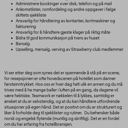
Administrere bookinger over disk, telefon og på mail
Ankomstlister, romfordeling og andre oppgaver i følge
skiftets sjekkliste
Ansvarlig for håndtering av kontanter, kortmaskiner og
fakturering
Ansvarlig for å håndtere gjeste klager på riktig måte
Bidra til god kommunikasjon på tvers av huset
Barsalg
Upselling, mersalg, verving av Strawberry club medlemmer
Vi ser etter deg som synes det er spennende å stå på en scene,
for resepsjonen er ofte hovedscenen på hotellet som danner
førsteinntrykket. Hos oss er hver dag helt ulik en annen og du må
trives med å ha mange baller i luften på en gang, da dagene vil
være hektiske. Teamwork er nøkkelen til å lykkes, samtidig er
ønsket at du er selvstendig, og at du kan håndtere utfordrende
situasjoner på egen hånd. Det er positivt om du er strukturert og
liker å forholde deg til sjekklister og rutiner. Du behersker både
norsk og engelsk flytende (muntlig og skriftlig). Det er en fordel
om du har erfaring fra hotellbransjen.