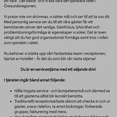
att vara ”Det bästa” och vi ska vara det självklara valet i
Öresundsregionen.
Vi pratar inte om drömmar, vi sätter mål och ser till att ta oss dit.
Med personlig service ser du till att våra gäster får ett
bemötande utöver det vanliga. Gästfokus, lyhördhet och
problemlösningsförmåga är egenskaper vi söker. Det är även
viktigt att du har god organisatorisk förmåga samt trivs i rollen
som spindeln i nätet.
Nu behöver vi stärka upp vårt fantastiska team i receptionen,
hjärtat av hotellet - Är det du som blir vår nästa stjärna!
Du är en servicestjärna med ett säljande driv!
I tjänsten ingår bland annat följande:
Hålla högsta service- och kompetensnivå och därmed se
till att gästerna alltid blir korrekt bemötta.
Traditionellt receptionsarbete såsom att checka in och ut
gäster, svara i telefon, ta emot bokningar, förbereda
grupper, fakturering med mera.