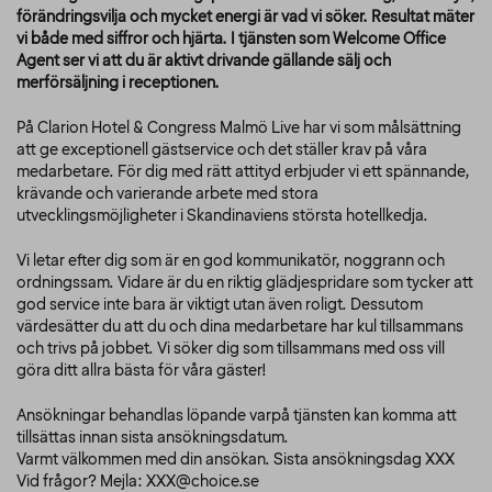
förändringsvilja och mycket energi är vad vi söker. Resultat mäter
vi både med siffror och hjärta. I tjänsten som Welcome Office
Agent ser vi att du är aktivt drivande gällande sälj och
merförsäljning i receptionen.
På Clarion Hotel & Congress Malmö Live har vi som målsättning
att ge exceptionell gästservice och det ställer krav på våra
medarbetare. För dig med rätt attityd erbjuder vi ett spännande,
krävande och varierande arbete med stora
utvecklingsmöjligheter i Skandinaviens största hotellkedja.
Vi letar efter dig som är en god kommunikatör, noggrann och
ordningssam. Vidare är du en riktig glädjespridare som tycker att
god service inte bara är viktigt utan även roligt. Dessutom
värdesätter du att du och dina medarbetare har kul tillsammans
och trivs på jobbet. Vi söker dig som tillsammans med oss vill
göra ditt allra bästa för våra gäster!
Ansökningar behandlas löpande varpå tjänsten kan komma att
tillsättas innan sista ansökningsdatum.
Varmt välkommen med din ansökan. Sista ansökningsdag XXX
Vid frågor? Mejla: XXX@choice.se