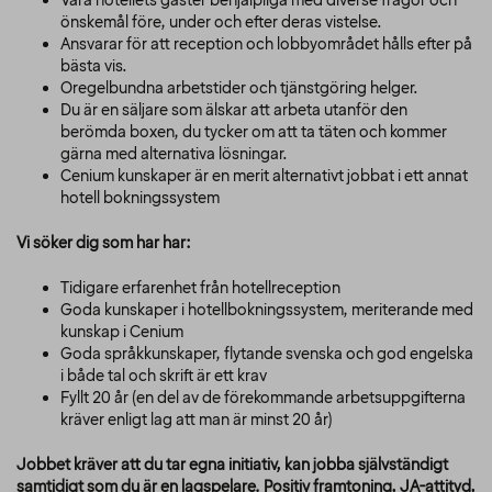
Vara hotellets gäster behjälpliga med diverse frågor och
önskemål före, under och efter deras vistelse.
Ansvarar för att reception och lobbyområdet hålls efter på
bästa vis.
Oregelbundna arbetstider och tjänstgöring helger.
Du är en säljare som älskar att arbeta utanför den
berömda boxen, du tycker om att ta täten och kommer
gärna med alternativa lösningar.
Cenium kunskaper är en merit alternativt jobbat i ett annat
hotell bokningssystem
Vi söker dig som har har:
Tidigare erfarenhet från hotellreception
Goda kunskaper i hotellbokningssystem, meriterande med
kunskap i Cenium
Goda språkkunskaper, flytande svenska och god engelska
i både tal och skrift är ett krav
Fyllt 20 år (en del av de förekommande arbetsuppgifterna
kräver enligt lag att man är minst 20 år)
Jobbet kräver att du tar egna initiativ, kan jobba självständigt
samtidigt som du är en lagspelare. Positiv framtoning, JA-attityd,